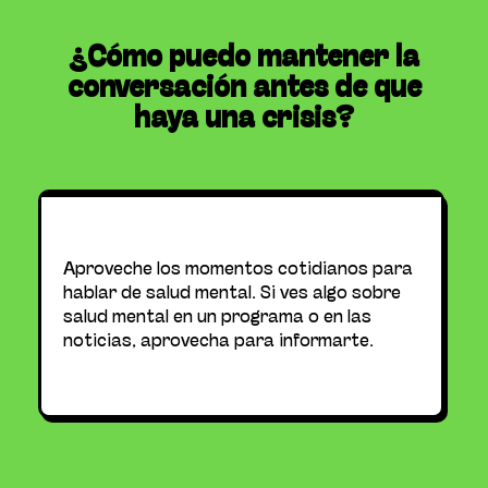
¿Cómo puedo mantener la
conversación antes de que
haya una crisis?
Aproveche los momentos cotidianos para
Pasen tiempo de calidad juntos, haciendo
hablar de salud mental. Si ves algo sobre
Sé su animadora y apoya sus objetivos y
cosas que les gusten o encuentren nuevos
salud mental en un programa o en las
sueños.
intereses que explorar.
noticias, aprovecha para informarte.
Los adolescentes se abren cuando se
Pregúntales regularmente por sus